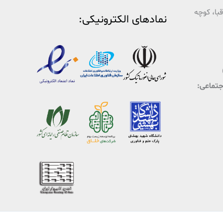
با، کوچه
نمادهای الکترونیکی:
اجتماعی: