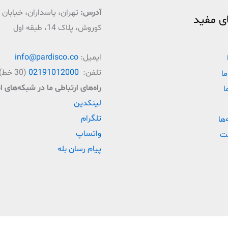
آدرس:
تهران، پاسداران، خیابان ق
ی مفید
کوروش، پلاک 14، طبقه اول
ایمیل:
info@pardisco.co
تلفن:
02191012000
(30 خط)
ما
راه‌‌های ارتباطی ما در شبکه‌های 
ا
لینکدین
تلگرام
‌ها
واتساپ
ت
پیام رسان بله