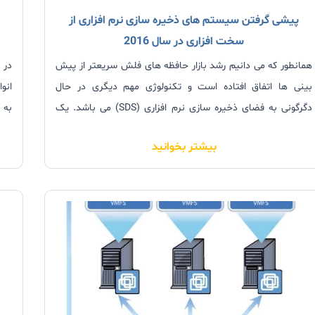
پیشی گرفتن سیستم های ذخیره سازی نرم افزاری از
سخت افزاری در سال 2016
همانطور که می دانیم رشد بازار حافظه های فلش سریعتر از پیش
در 
بینی ها اتفاق افتاده است و تکنولوژی مهم دیگری در حال
انو
دگرگونی به فضای ذخیره سازی نرم افزاری (SDS) می باشد. یک
مطالعه توسط گارتنر پیش بینی کرد که تا سال 2019، 70 درصد از
هما
بیشتر بخوانید
راهکارهای آرایه ذخیره سازی موجود به عنوان ورژن “فقط نرم
مدیر
افزاری” در دسترس خواهد بود.