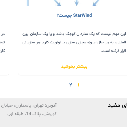
StarWind چیست؟
این مهم نیست که یک سازمان کوچک باشد و یا یک سازمان بین
المللی، به هر حال امروزه مجازی سازی در اولویت کاری هر سازمانی
قرار گرفته است.
کاری 
چرا که مجازی سازی با ارائه راهکارهایی مانند VMWare ESX و
بیشتر بخوانید
VMWare ESXi علاوه بر صرفه جویی مالی، استفاده بهتر از منابع
IT، بالاترین کارایی و موجودیت را نیز به همراه خواهد داشت.
۲
۱
ی مفید
آدرس:
تهران، پاسداران، خیابان ق
(age
کوروش، پلاک 14، طبقه اول