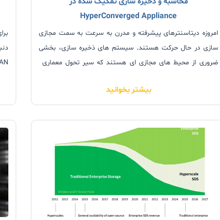
محاسبه و ذخیره سازی تفکیک شده در
HyperConverged Appliance
امروزه دیتاسنترهای پیشرفته و مدرن به سرعت به سمت مجازی
سازی در حال حرکت هستند. سیستم های ذخیره سازی، بخشی
دنب
ضروری از محیط های مجازی ای هستند که سیر تحول معماری
Hyper-Converged را موجب می شوند. علی رغم اینکه معماری
بیشتر بخوانید
Hyper-Converged و جداسازی محاسبه و ذخیره سازی باهم کار
داخلی ب
می کنند مفاهیم انحصاری متقابلی نیستند.