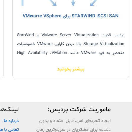
STARWIND iSCSI SAN برای VMwarre VSphere
ترکیب قدرت VMware Server Virtualization و StarWind
Storage Virtualization بالا بردن کارایی VMware خصوصیات
منحصر به فرد VMware مانند High Availability ،VMotion
،VCB و توزیع زمان بندی شده منابع، وابسته به وجود Shared
بیشتر بخوانید
Storage هستند. استفاده از StarWind به عنوان منبع Storage
امکان کاهش مدت از کار افتادگی (Downtime) و افزایش کارایی
محیط مجازی را فراهم می کند.
ماموریت شرکت پردیس:
لینک‌ها
ایجاد تجربه‌ای امن، قابل اعتماد و بدون
درباره ما
دغدغه برای مشتریان در سریع‌ترین زمان
تماس با ما