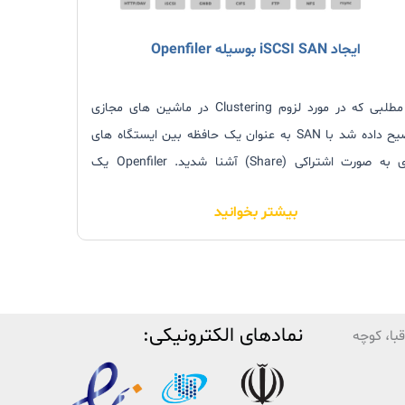
ایجاد iSCSI SAN بوسیله Openfiler
در مطلبی که در مورد لزوم Clustering در ماشین های مجازی
توضیح داده شد با SAN به عنوان یک حافظه بین ایستگاه های
به صورت اشتراکی (Share) آشنا شدید.
Openfiler یک
سیستم عامل مستقل است که به عنوان file-based ،network-
بیشتر بخوانید
attached و storage area network عمل می کند. این نرم افزار
رایگان که توسط شرکت Xinit ارائه شده است بسیاری از ویژگی
های یک Share Files را برای شما فراهم می کند. بعد از نصب این
سیستم عامل شما توانایی تخصیص و گسترش Disk Volumes و
Share Data را از طریق (SAN (Storage Area Network و (NAS
نمادهای الکترونیکی:
با، کوچه
Network Attached Stor خواهید داشت.