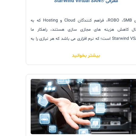
معرفی ®StarWind Virtual SAN
برای ROBO ،SMB، فراهم کنندگان Cloud و Hosting که به
ال کاهش هزینه های مجازی سازی هستند، راهکار ما
Starwind VSAN است؛ که نرم افزاری می باشد که هر نیازی را به
Shared Storage فیزیکی با Mirror کردن هارد دیسک ها و فلش
بیشتر بخوانید
ین سرورهای Hypervisor از بین می برد.