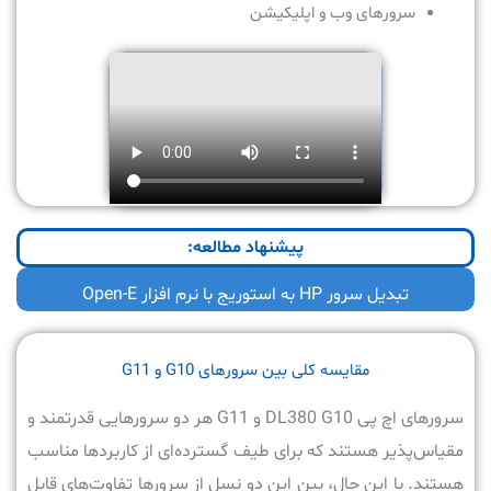
سرورهای وب و اپلیکیشن
پیشنهاد مطالعه:
تبدیل سرور HP به استوریج با نرم افزار Open-E
مقایسه کلی بین سرورهای G10 و G11
سرورهای اچ پی DL380 G10 و G11 هر دو سرورهایی قدرتمند و
مقیاس‌پذیر هستند که برای طیف گسترده‌ای از کاربردها مناسب
هستند. با این حال، بین این دو نسل از سرورها تفاوت‌های قابل