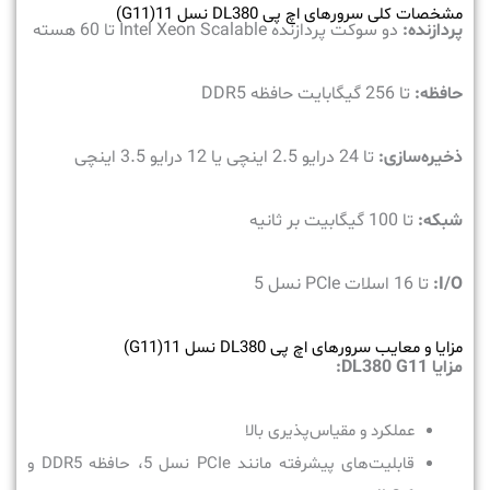
مشخصات کلی سرورهای اچ پی DL380 نسل 11(G11)
پردازنده:
دو سوکت پردازنده Intel Xeon Scalable تا 60 هسته
حافظه:
تا 256 گیگابایت حافظه DDR5
ذخیره‌سازی:
تا 24 درایو 2.5 اینچی یا 12 درایو 3.5 اینچی
شبکه:
تا 100 گیگابیت بر ثانیه
I/O
:
تا 16 اسلات PCIe نسل 5
مزایا و معایب سرورهای اچ پی DL380 نسل 11(G11)
مزایا
DL380 G11
:
عملکرد و مقیاس‌پذیری بالا
قابلیت‌های پیشرفته مانند PCIe نسل 5، حافظه DDR5 و