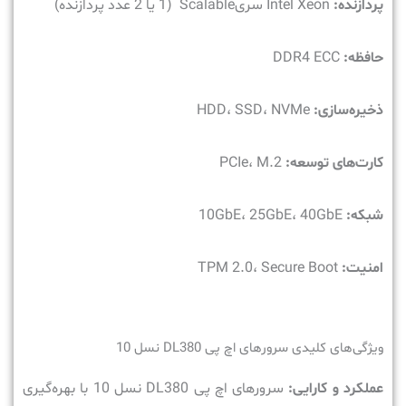
پردازنده:
Intel Xeon سریScalable (1 یا 2 عدد پردازنده)
حافظه:
DDR4 ECC
ذخیره‌سازی:
HDD، SSD، NVMe
کارت‌های توسعه:
PCIe، M.2
شبکه:
10GbE، 25GbE، 40GbE
امنیت:
TPM 2.0، Secure Boot
ویژگی‌های کلیدی سرورهای اچ پی DL380 نسل 10
عملکرد و کارایی:
سرورهای اچ پی DL380 نسل 10 با بهره‌گیری