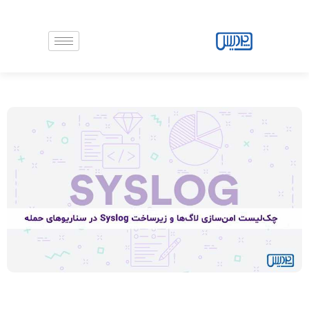
رش
ه
حتوا