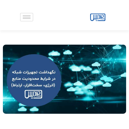
رش
ه
حتوا