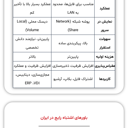
مناسب برای فایل‌ها، محدود
عملکرد بسیار بالا با تأخیر
عملکرد
به LAN
کم
نمایش در
پوشه شبکه (Network
دیسک محلی (Local
سرور
Share)
Volume)
سهولت
پایین‌تر، نیازمند دانش
بالا، پیکربندی ساده
استقرار
تخصصی
هزینه اولیه
پایین‌تر
بالاتر
مقیاس‌پذیری
افزایش ظرفیت ذخیره‌سازی
افزایش ظرفیت و عملکرد
مجازی‌سازی، دیتابیس،
کاربردها
اشتراک فایل، بکاپ، آرشیو
ERP ،VDI
باورهای اشتباه رایج در ایران