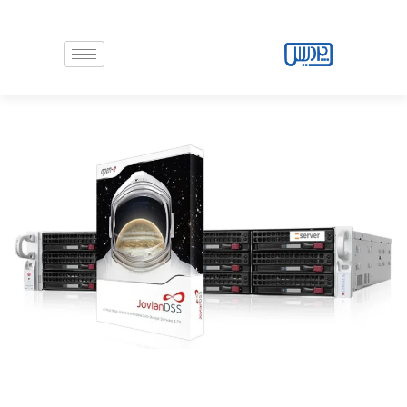
رش
ه
حتوا