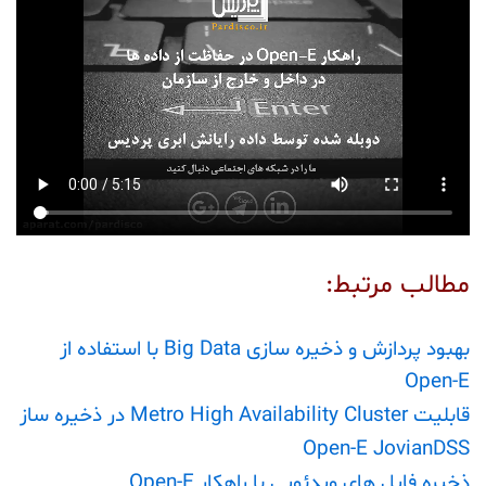
مطالب مرتبط:
بهبود پردازش و ذخیره سازی Big Data با استفاده از
Open-E
قابلیت Metro High Availability Cluster در ذخیره ساز
Open-E JovianDSS
ذخیره فایل های ویدئویی با راهکار Open-E