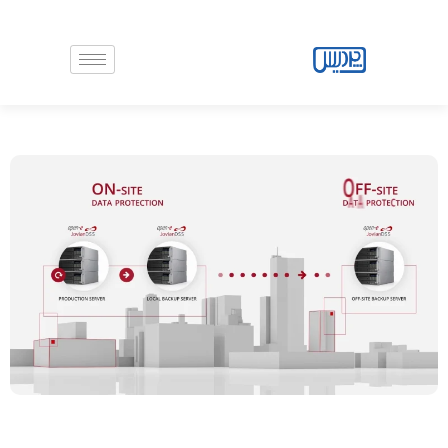
رش
ه
حتوا