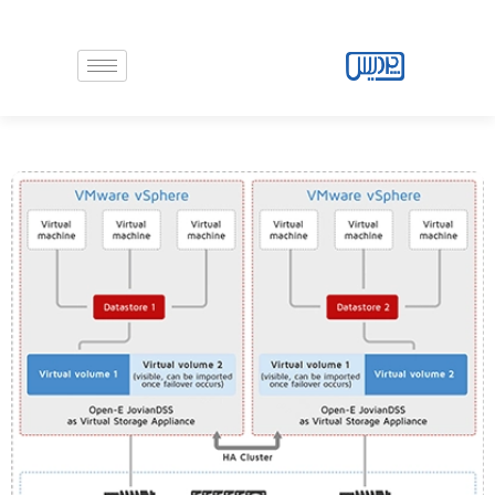
رش
ه
حتوا