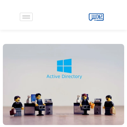
رش
ه
حتوا