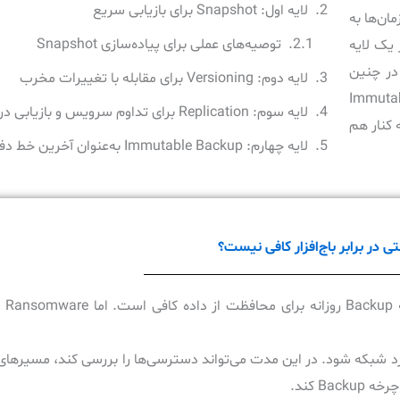
لایه اول: Snapshot برای بازیابی سریع
ست. سازمان‌ها به
توصیه‌های عملی برای پیاده‌سازی Snapshot
 یک لایه
 در چنین
لایه دوم: Versioning برای مقابله با تغییرات مخرب
Snaps و Immutable Backup
لایه سوم: Replication برای تداوم سرویس و بازیابی در سایت دوم
 کنار هم
لایه چهارم: Immutable Backup به‌عنوان آخرین خط دفاع
سناریوی نمونه حمله باج‌افزار و نقش هر لایه در بازیابی
معماری پیشنهادی چندلایه برای مقابله با باج‌افزار
نقش Open-E JovianDSS در این معماری
سوالات متداول
در گذشته، 
منابع تخصصی
B کند.