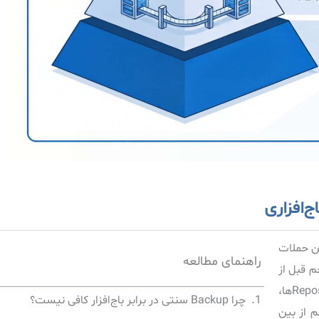
ی این حملات
راهنمای مطالعه
م قبل از
رمزنگاری نهایی داده‌ها، تلاش می‌کند Snapshotها، Backupها، Repositoryها،
چرا Backup سنتی در برابر باج‌افزار کافی نیست؟
 از بین