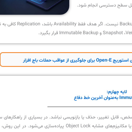
Replication برای دسترس‌پذیری بسیار مفید است، اما جایگزین up
لایه چهارم:
خرین خط دفاع
Back برای یک بازه زمانی مشخص، قابل تغییر، حذف یا بازنویسی نباشد. در بسیاری از راهکارها
قابلیت با استفاده از فناوری‌هایی مانند Write Once Read Many یا مکانیزم‌های مشابه Object Lock پیاده‌سا