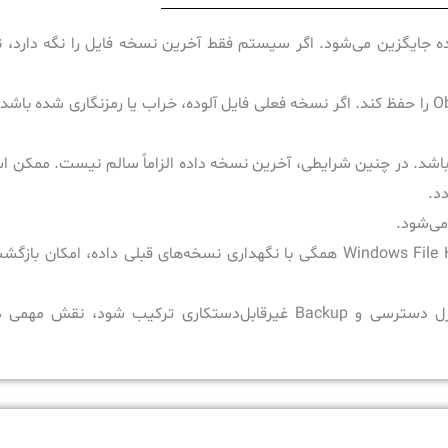
سخه رمزنگاری‌شده جایگزین می‌شود. اگر سیستم فقط آخرین نسخه فایل را نگه دار
Versioning یعنی سیستم بتواند نسخه‌های قبلی یک فایل یا Object را حفظ کند. اگر نسخه فعلی فایل آلوده، خراب یا رمزنگاری ش
باشد. در چنین شرایطی، آخرین نسخه داده الزاماً سالم نیست. ممکن 
د.
برای مثال، Amazon S3 Versioning ،NetApp ONTAP و Windows File History همگی با نگهداری نسخه‌های قبلی داده
Versioning به‌تنهایی کافی نیست، اما وقتی با Retention، کنترل دسترسی و Backup غیرقابل‌دستکاری ترکیب ش