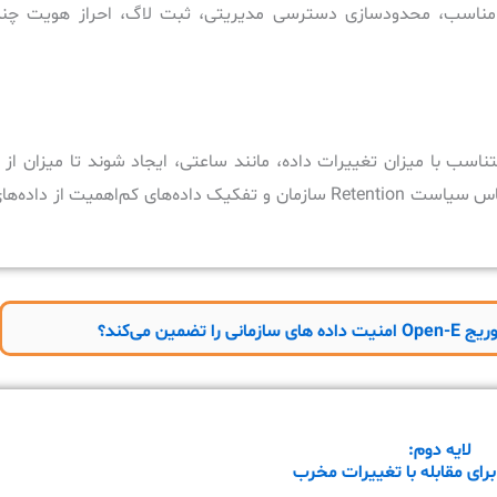
ناسب، محدودسازی دسترسی مدیریتی، ثبت لاگ، احراز هویت چندم
ت Snapshotها به‌صورت منظم و متناسب با میزان تغییرات داده، مانند ساعتی، ایجاد شوند تا میز
اطلاعات (RPO) کاهش یابد. همچنین نگهداری Snapshotها بر اساس سیاست Retention سازمان و تفکیک داده‌های کم‌اه
نی را تضمین می‌کند؟
لایه دوم: