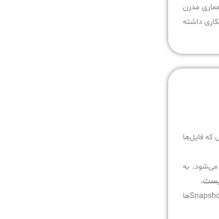
دف معماری مدرن
کاری داشته
که فایل‌ها
Stها، بازیابی از Snapshot بسیار سریع‌تر از Restore کامل از Backup انجام می‌شود. به
اگر Snapshot روی همان Storage اصلی قرار داشته باشد و مهاجم به پنل مدیریتی یا سطح دسترسی Storage برسد، ممکن است بتواند Snapshotها