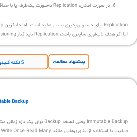
در صورت امکان، Replication به‌صورت یک‌طرفه یا با حداقل سطح دسترسی انجام شود.
اما اگر هدف تاب‌آوری سایبری باشد، Replication باید کنار Snapshot ،Versioning و Immutable Backup قرار بگیرد.
پیشنهاد مطالعه:
5 نکته کلیدی استوریج Open-E برای جلوگیری از عواقب حملات باج افزار
Immutable Backup به‌عنوان آ
Immutable Backup یعنی نسخه up