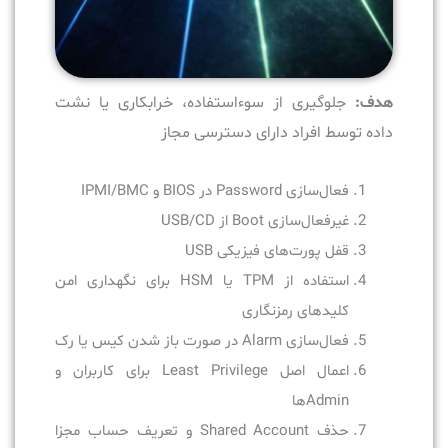
هدف:
جلوگیری از سوءاستفاده، خرابکاری یا نشت
داده توسط افراد دارای دسترسی مجاز
فعال‌سازی Password در BIOS و IPMI/BMC
غیرفعال‌سازی Boot از USB/CD
قفل پورت‌های فیزیکی USB
استفاده از TPM یا HSM برای نگهداری امن
کلیدهای رمزنگاری
فعال‌سازی Alarm در صورت باز شدن کیس یا رک
اعمال اصل Least Privilege برای کاربران و
Adminها
حذف Shared Account و تعریف حساب مجزا