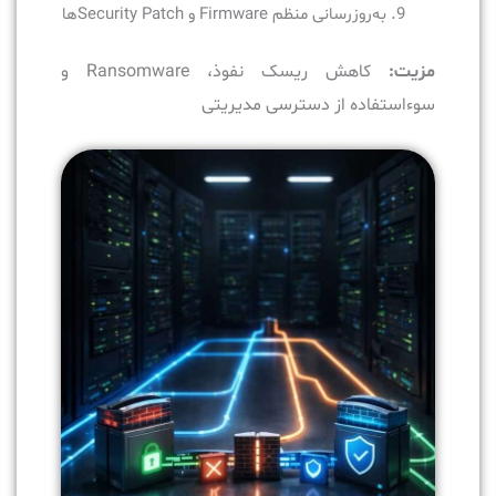
به‌روزرسانی منظم Firmware و Security Patchها
مزیت:
کاهش ریسک نفوذ، Ransomware و
سوءاستفاده از دسترسی مدیریتی