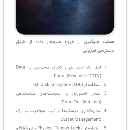
هدف:
جلوگیری از خروج غیرمجاز داده از طریق
دسترسی فیزیکی
قفل رک استوریج و کنترل دسترسی به Data
Room (Keycard + CCTV)
استفاده از Full Disk Encryption (FDE)
اتصال استوریج به سیستم‌های هشداردهی
(Door ,Fire ,Intrusion)
شماره‌گذاری دیسک‌ها و ثبت موقعیت در رک
(Asset Management)
استفاده از Physical Tamper Locks برای NAS و