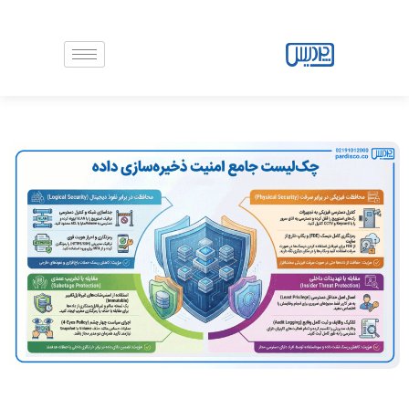
رش
ه
حتوا