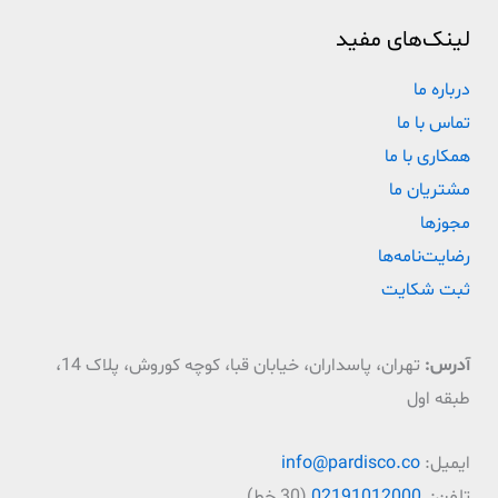
لینک‌های مفید
درباره ما
تماس با ما
همکاری با ما
مشتریان ما
مجوزها
رضایت‌نامه‌ها
ثبت شکایت
آدرس:
تهران، پاسداران، خیابان قبا، کوچه کوروش، پلاک 14،
طبقه اول
ایمیل:
info@pardisco.co
تلفن:
02191012000
(30 خط)