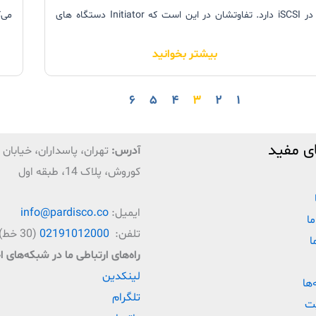
در iSCSI دارد. تفاوتشان در این است که Initiator دستگاه های
SCSI (مثل هارد دیسک ها و Tape Changerها) را به صورت
طبق
بیشتر بخوانید
فیزیکی با کابل به هم متصل نمی کند. iSCSI Initiatorها
جان
دستورات را در شبکۀ IP می فرستند. دو نوع Initiator وجود دارد:
می‌ک
۶
۵
۴
۳
۲
۱
سخت افزاری و نرم افزاری.
ی مفید
آدرس:
تهران، پاسداران، خیابان ق
کوروش، پلاک 14، طبقه اول
ایمیل:
info@pardisco.co
ما
تلفن:
02191012000
(30 خط)
ا
راه‌‌های ارتباطی ما در شبکه‌های 
لینکدین
‌ها
تلگرام
ت