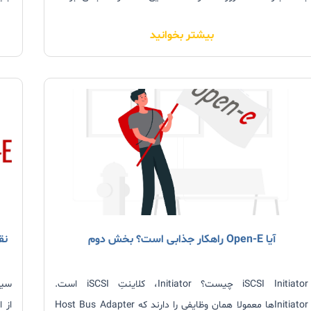
باشند را به همراه iSCSI انتخاب می کنند تا در یک محیط آشنا و
بیشتر بخوانید
قابل کنترل باقی بمانند. این SANها معمولا در یک پروژۀ یکپارچه
سازی ایجاد می شوند که معمولا سیستم های DAS با موارد دیگری
جایگزین می شوند. FCIP در شرکت های بزرگ استفاده می شود،
مثلا وقتی FC SANها در محل های مجزایی توسط شبکه IP متصل
NTFS
می شوند.
آیا Open-E راهکار جذابی است؟ بخش دوم
iSCSI Initiator چیست؟ Initiator، کلاینتِ iSCSI است.
Initiatorها معمولا همان وظایفی را دارند که Host Bus Adapter