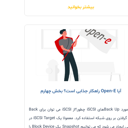
بیشتر بخوانید
یک و چگونگی استفاده از Open-E
آیا Open-E راهکار جذابی است؟ بخش چهارم
در مورد Back Upهای iSCSI چطور؟از iSCSI می توان برای Back
Up گرفتن بر روی شبکه استفاده کرد. معمولا یک iSCSI Target در
جایی ایجاد می شود که می توانیم Snapshot یک Block Device را