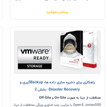
دارد.با ادعای سودمند بودن Open-E JovianDSS از هر زاویه‌ای
بیشتر بخوانید
ذخیره سازی اطلاعات ممکن است،
راهکاری برای ذخیره سازی داده ها، Backupگیری و
Disaster Recovery- بخش 2
محافظت از دیتا به صورت On-Site و Off-Site
Open-E JovianDSS با ترکیب چند فناوری ویژگی محافظت از دیتا