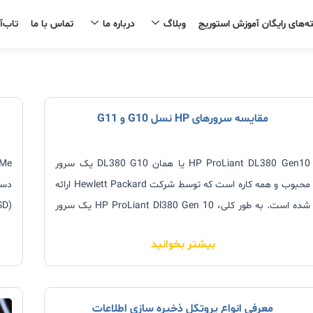
ه‌های رایگان آموزش استوریج
وبلاگ
درباره ما
تماس با ما
تاب‌آ
صفحه
صفحه
صفحه
صفحه
صفحه
صفحه
مقایسه سرورهای HP نسل G10 و G11
HP ProLiant DL380 Gen10 یا همان DL380 G10 یک سرور
محبوب و همه کاره است که توسط شرکت Hewlett Packard ارائه
دست
شده است. به طور کلی، HP ProLiant Dl380 Gen 10 یک سرور
قدرتمند و انعطاف پذیر است که می‌تواند نیازهای مراکز داده و
است
بیشتر بخوانید
محیط‌های
قدی
معرفی انواع پروتکل ذخیره سازی اطلاعات