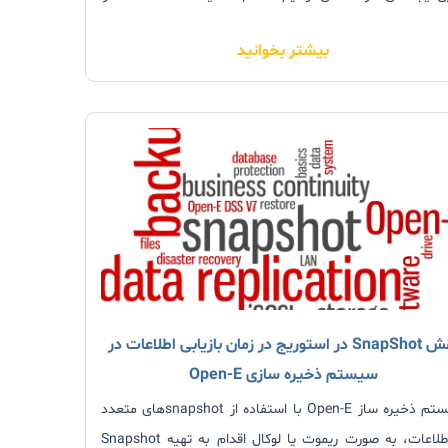
مشاهده کنیم. این در حالی است که، Block Device با یک سرورِ
بیشتر بخوانید
بکاپ، به صورت Write-Protected ادغام شده باشد. در این
صورت برای Back Up گرفتن، سرور باید بتواند iSCSI Block
Device را به صورت یک دیسکِ فرمت شده با فایل‌ سیستم (مثلا
EXT3 ،XFS ،) بخواند.
نقش SnapShot در استوریج در زمان بازیابی اطلاعات در
سیستم ذخیره سازی Open-E
سیستم ذخیره ساز Open-E با استفاده از snapshotهای متعدد
از اطلاعات، به صورت ریموت یا لوکال اقدام به تهیه Snapshot