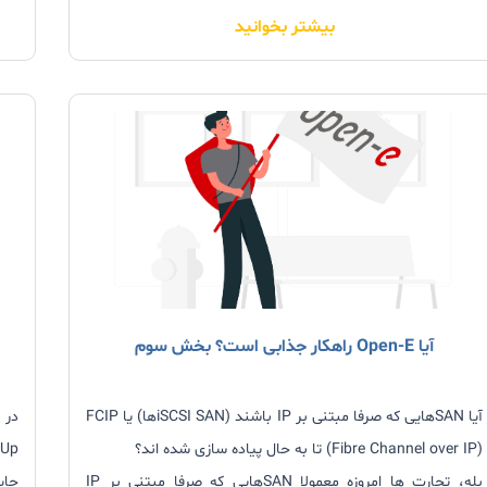
بیشتر بخوانید
خطا
لجست
آیا Open-E راهکار جذابی است؟ بخش سوم
آیا SANهایی که صرفا مبتنی بر IP باشند (iSCSI SANها) یا FCIP
(Fibre Channel over IP) تا به حال پیاده سازی شده اند؟
بله، تجارت ها امروزه معمولا SANهایی که صرفا مبتنی بر IP