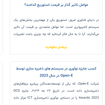
عوامل تاثیر گذار بر قیمت استوریج کدامند؟
در دنیای فناوری امروز، استوریج یکی از مهمترین بخش‌های یک
سیستم کامپیوتری است. اما عوامل متعددی بر قیمت آن تاثیر
می‌گذارند. آیا تا به حال فکر کرده‌اید که چه چیزی باعث تغییرات
قیمت استوریج می‌شود؟ یا در هنگام خرید استوریج، برای شما
بیشتر بخوانید
سوال‌ شده‌ است
کسب جایزه نوآوری در سیستم های ذخیره سازی توسط
Open-E در سال 2023
شرکت Open-E، که یکی از توسعه‌دهندگان پیشرو نرم‌افزارهای
ذخیره‌سازی داده است، در تاریخ ۲۶ مه ۲۰۲۳، جایزه DCS
Awards 2023 را در دسته‌ی نوآوری ذخیره‌سازی ICT مرکز داده
برنده شد. این جایزه در یک مراسمی که در هتل Leonardo Royal