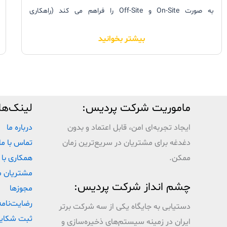
به صورت On-Site و Off-Site را فراهم می کند (راهکاری
استراتژیک برای Backup و Disaster Recovery که به شرکت
بیشتر بخوانید
کمک می کند که دیتای حیاتی از دست رفته خود در اثر حوادث
مختلف را به سرعت بازیابی کند).
ماموریت شرکت پردیس:
لینک‌ها
ایجاد تجربه‌ای امن، قابل اعتماد و بدون
درباره ما
دغدغه برای مشتریان در سریع‌ترین زمان
تماس با ما
ممکن.
همکاری با 
مشتریان م
چشم انداز شرکت پردیس:
مجوزها
رضایت‌نامه
دستیابی به جایگاه یکی از سه شرکت برتر
ثبت شکای
ایران در زمینه سیستم‌های ذخیره‌سازی و