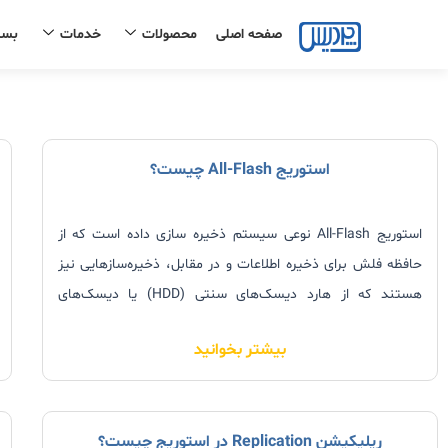
رش
صفحه اصلی
محصولات
خدمات
بست
ه
حتوا
استوریج All-Flash چیست؟
استوریج All-Flash نوعی سیستم ذخیره سازی داده است که از
حافظه فلش برای ذخیره اطلاعات و در مقابل، ذخیره‌سازهایی نیز
هستند که از هارد دیسک‌های سنتی (HDD) یا دیسک‌های
چرخشی برای ذخیره اطلاعات استفاده می‌کنند. ذخیره ساز All-
بیشتر بخوانید
Flash مزایای قابل توجهی را از نظر سرعت،
رپلیکیشن Replication در استوریج چیست؟