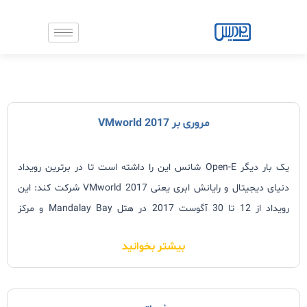
رش
ه
حتوا
صفحه
صفحه
صفحه
مروری بر VMworld 2017
یک بار دیگر Open-E شانس این را داشته است تا در برترین رویداد
دنیای دیجیتال و رایانش ابری یعنی VMworld 2017 شرکت کند: این
رویداد از 12 تا 30 آگوست 2017 در هتل Mandalay Bay و مرکز
همایش ها در لاس وگاس برگزار شد.
بیشتر بخوانید