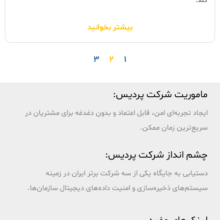
کند.
شرکت VMware پیشرو در صنعت مجازی سازی و زیرساخت های
بیشتر بخوانید
رایانش ابری، امروز اعلام کرد VMware vSphere® 5 در دسترس عموم
قرار گرفت. نزدیک به 200 ویژگی جدید و ارتقاء قابلیت های پیشین،
۳
۲
۱
مشتریان را در بالا بردن بازده سرمایه گذاری های موجود و بهبود عملیات
یاری می رسانند.
ماموریت شرکت پردیس:
ایجاد تجربه‌ای امن، قابل اعتماد و بدون دغدغه برای مشتریان در
سریع‌ترین زمان ممکن.
چشم انداز شرکت پردیس:
دستیابی به جایگاه یکی از سه شرکت برتر ایران در زمینه
سیستم‌های ذخیره‌سازی و امنیت داده‌های دیجیتال سازمان‌ها.