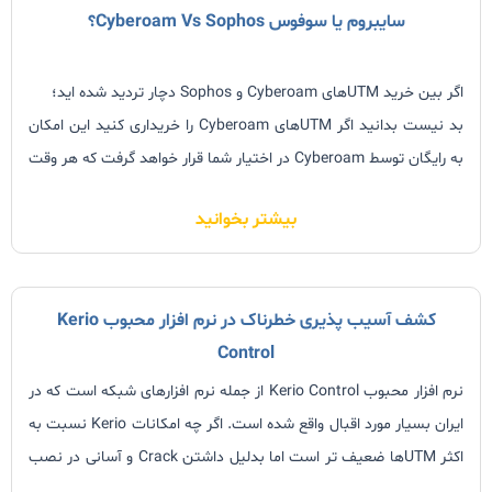
سایبروم یا سوفوس Cyberoam Vs Sophos؟
اگر بین خرید UTMهای Cyberoam و Sophos دچار تردید شده اید؛
بد نیست بدانید اگر UTMهای Cyberoam را خریداری کنید این امکان
به رایگان توسط Cyberoam در اختیار شما قرار خواهد گرفت که هر وقت
دلتان خواست Firmwareهای Sophos-OS را روی دستگاه خود نصب
بیشتر بخوانید
کنید و یا دستگاه خود را با Sophos-OS بوت کنید و درصورت انصراف
دوباره به Cyberoam برگردید.
کشف آسیب پذیری خطرناک در نرم افزار محبوب Kerio
Control
نرم افزار محبوب Kerio Control از جمله نرم افزارهای شبکه است که در
ایران بسیار مورد اقبال واقع شده است. اگر چه امکانات Kerio نسبت به
اکثر UTMها ضعیف تر است اما بدلیل داشتن Crack و آسانی در نصب
و راه اندازی بیشتر از Microsoft TMG و سایر محصولات رایگان مورد