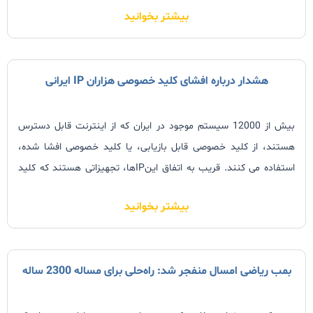
بیشتر بخوانید
اقبال قرار گرفته است.
هشدار درباره افشای کلید خصوصی هزاران IP ایرانی
بیش از 12000 سیستم موجود در ایران که از اینترنت قابل دسترس
هستند، از کلید خصوصی قابل بازیابی، یا کلید خصوصی افشا شده،
استفاده می کنند. قریب به اتفاق اینIPها، تجهیزاتی هستند که کلید
خصوصی SSL یا SSH در داخل Firmware یا دیگر بخش های آن هاردکد
بیشتر بخوانید
شده و بسیاری از آنها از یک کلید ثابت استفاده کرده اند.
بمب ریاضی امسال منفجر شد: راه‌حلی برای مساله 2300 ساله