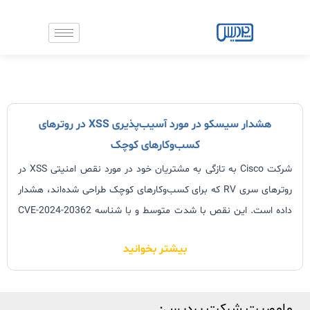
رش
ه
حتوا
هشدار سیسکو در مورد آسیب‌پذیری XSS در روترهای
کسب‌و‌کارهای کوچک
شرکت Cisco به تازگی به مشتریان خود در مورد نقص امنیتی XSS در
روترهای سری RV که برای کسب‌وکارهای کوچک طراحی شده‌اند، هشدار
داده است. این نقص با شدت متوسط و با شناسه CVE-2024-20362
(امتیاز CVSS 6.1) در اینترفیس مدیریت مبتنی بر وب روترهای زیر
بیشتر بخوانید
ماموریت شرکت پردیس: