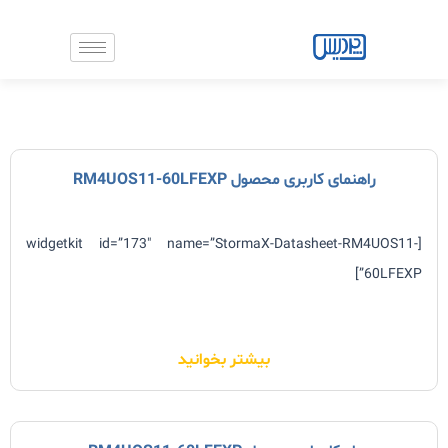
رش
ه
حتوا
راهنمای کاربری محصول RM4UOS11-60LFEXP
[widgetkit id=”173″ name=”StormaX-Datasheet-RM4UOS11-
60LFEXP”]
بیشتر بخوانید