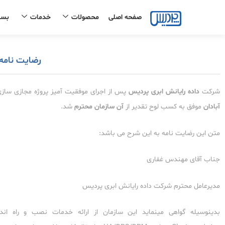
رش
صفحه اصلی
محصولات
خدمات
بست
ه
حتوا
رضایت نامه پت
شرکت
داده رایانش ابری پردیس
پس از اجرای موفقیت آمیز پروژه مجازی سازی و ارائه راهکا
آبادان
موفق به کسب لوح تقدیر از
آن سازمان محترم
شد.
متن این رضایت نامه به این شرح می باشد:
جناب آقای مهندس غفاری
مدیرعامل محترم شرکت داده رایانش ابری پردیس
بدینوسیله گواهی می‏نماید این سازمان از ارائه خدمات نصب و راه‏ ا