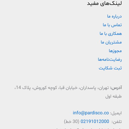
لینک‌های مفید
درباره ما
تماس با ما
همکاری با ما
مشتریان ما
مجوزها
رضایت‌نامه‌ها
ثبت شکایت
آدرس:
تهران، پاسداران، خیابان قبا، کوچه کوروش، پلاک 14،
طبقه اول
ایمیل:
info@pardisco.co
تلفن:
02191012000
(30 خط)