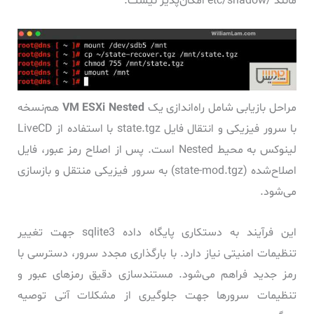
مانند /etc/shadow امکان‌پذیر نیست.
مراحل بازیابی شامل راه‌اندازی یک
VM ESXi Nested
هم‌نسخه
با سرور فیزیکی و انتقال فایل state.tgz با استفاده از LiveCD
لینوکس به محیط Nested است. پس از اصلاح رمز عبور، فایل
اصلاح‌شده (state-mod.tgz) به سرور فیزیکی منتقل و بازسازی
می‌شود.
این فرآیند به دستکاری پایگاه داده sqlite3 جهت تغییر
تنظیمات امنیتی نیاز دارد. با بارگذاری مجدد سرور، دسترسی با
رمز جدید فراهم می‌شود. مستندسازی دقیق رمزهای عبور و
تنظیمات سرورها جهت جلوگیری از مشکلات آتی توصیه