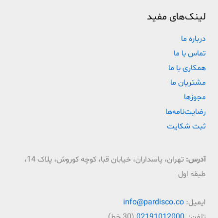
لینک‌های مفید
درباره ما
تماس با ما
همکاری با ما
مشتریان ما
مجوزها
رضایت‌نامه‌ها
ثبت شکایت
آدرس:
تهران، پاسداران، خیابان قبا، کوچه کوروش، پلاک 14،
طبقه اول
ایمیل:
info@pardisco.co
تلفن:
02191012000
(30 خط)