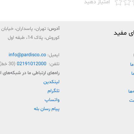
امتیاز دهید
آدرس:
تهران، پاسداران، خیابان ق
ی مفید
کوروش، پلاک 14، طبقه اول
ایمیل:
info@pardisco.co
تلفن:
02191012000
(30 خط)
ما
راه‌‌های ارتباطی ما در شبکه‌های 
ا
لینکدین
تلگرام
‌ها
واتساپ
ت
پیام رسان بله