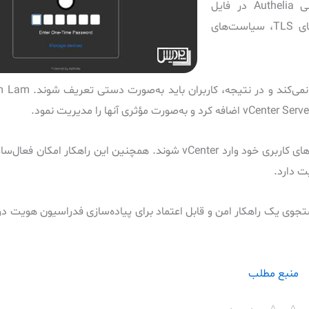
apt بر روی سیستم‌عامل Ubuntu انجام می‌شود. پیکربندی اصلی Authelia در فایل
configuration.yml قرار دارد که شامل اطلاعات کلیدی نظیر کلیدهای TLS، سیاست‌های
پس از پیاده‌سازی موفق، کاربران قادر خواهند بود با استفاده از حساب‌های کاربری خود وارد vCenter شوند. همچنین 
نمای مناسبی برای متخصصان IT باشد که در جستجوی یک راهکار امن و قابل اعتماد برای پیاده‌سازی فدراسیون
منبع مطلب