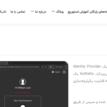
ه‌های رایگان آموزش استوریج
وبلاگ
درباره ما
تماس با ما
تاب‌آ
در این مقاله، William Lam به بررسی راه‌اندازی Authelia به‌عنوان یک Identity Provider
(IdP) جدید برای vCenter Server و VMware Cloud Foundation می‌پردازد. Authelia یک
از هویت است که قابلیت یکپارچه‌سازی
 ایجاد گواهی TLS خودامضا با استفاده از OpenSSL آغاز شده و سپس از طریق