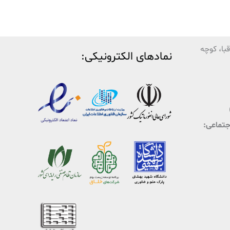
با، کوچه
نمادهای الکترونیکی:
اجتماعی: