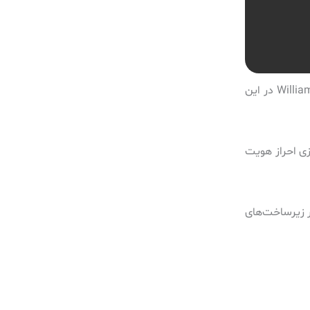
نکته حائز اهمیت این است که Authelia از پروتکل SCIM پشتیبانی نمی‌کند و در نتیجه، کاربران باید به‌صورت دستی تعریف شوند. William Lam در این
این راهکار امکان فعال‌سازی احراز هویت
 هویت در زیرساخت‌های