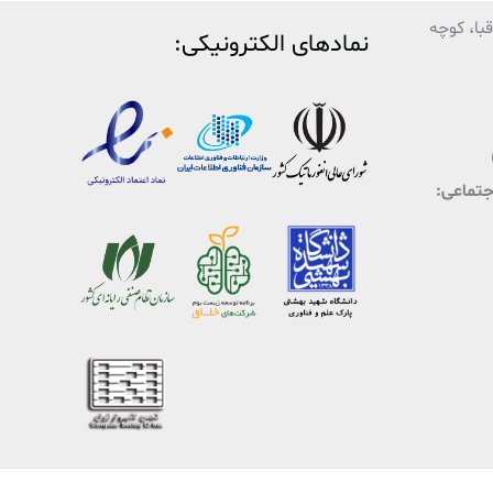
با، کوچه
نمادهای الکترونیکی:
اجتماعی: