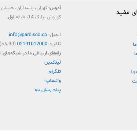
آدرس:
تهران، پاسداران، خیابان ق
ی مفید
کوروش، پلاک 14، طبقه اول
ایمیل:
info@pardisco.co
تلفن:
02191012000
(30 خط)
ما
راه‌‌های ارتباطی ما در شبکه‌های 
ا
لینکدین
تلگرام
‌ها
واتساپ
ت
پیام رسان بله