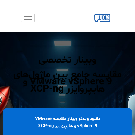
رش
ه
حتوا
وبینار تخصصی
مقایسه جامع بین ماژول‌های
VMware vSphere 9 و
هایپروایزر XCP-ng
دانلود ویدئو وبینار مقایسه VMware
vSphere 9 و هایپروایزر XCP-ng