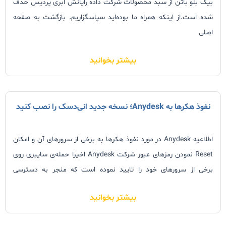
بیگ بلو باتن از سبد محصولات شرکت داده رایانش ابری پردیس حذف
شده است.از اینکه همراه ما بوده‌اید سپاسگزاریم. بازگشت به صفحه
اصلی
بیشتر بخوانید
نفوذ هکرها به Anydesk؛ نسخه جدید انی‌دسک را نصب کنید
اطلاعیه Anydesk در مورد نفوذ هکرها به برخی از سرورهای آن و امکان
Reset نمودن رمزهای عبور شرکت Anydesk اخیرا حمله‌ی سایبری روی
برخی از سرورهای خود را تایید نموده است که منجر به دسترسی
مهاجمان به اطلاعات کد منبع یا Code Signing Certificate می‌گردد.
بیشتر بخوانید