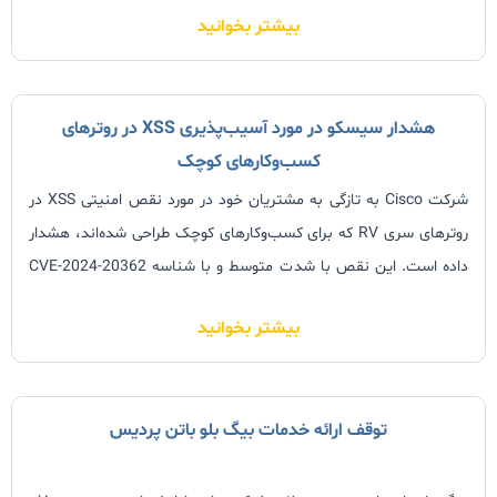
بیشتر بخوانید
میانگین 747,651 دلار
هشدار سیسکو در مورد آسیب‌پذیری XSS در روترهای
کسب‌و‌کارهای کوچک
شرکت Cisco به تازگی به مشتریان خود در مورد نقص امنیتی XSS در
روترهای سری RV که برای کسب‌وکارهای کوچک طراحی شده‌اند، هشدار
داده است. این نقص با شدت متوسط و با شناسه CVE-2024-20362
(امتیاز CVSS 6.1) در اینترفیس مدیریت مبتنی بر وب روترهای زیر
بیشتر بخوانید
توقف ارائه خدمات بیگ بلو باتن پردیس