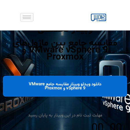
رش
ه
حتوا
وبینار تخصصی
مقایسه جامع بین ماژول‌های
VMware vSphere 9 و
Proxmox
دانلود ویدئو وبینار مقایسه جامع VMware
vSphere 9 و Proxmox
مهلت ثبت نام در این وبینار به پایان رسید
00
00