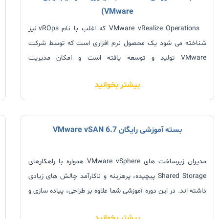
VMware)
آشنایی بیشتر با این
Storage
می توانید از مسیر زیر به کسب
اطلاعات مورد نیاز خود اقدام نمایید. این مطالب در دو دسته ی
VMware vRealize Operations که اغلب با نام vROps نیز
مقدماتی و پیشرفته گروه بندی شده است.
شناخته می شود یک محصول نرم افزاری است که توسط شرکت
VMware تولید و توسعه یافته است و امکان مدیریت
زیرساخت‌های فیزیکی، مجازی و Cloud را فراهم می نماید.
بیشتر بخوانید
همچنین لازم بذکر است این محصول
بسته آموزشی رایگان VMware vSAN 6.7
مدیران زیرساخت های VMware vSphere همواره با راهکارهای
Shared Storage پیچیده، پرهزینه و ناکارآمد چالش های زیادی
داشته اند. در این دوره آموزشی شما علاوه بر طراحی، پیاده سازی و
مدیریت VMware vSAN در محیط واقعی، خواهید آموخت که
بیشتر بخوانید