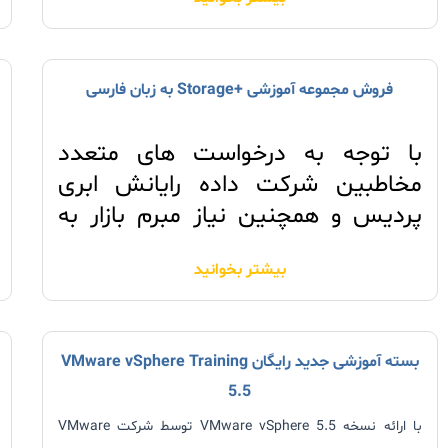
راهکار ذخیره سازی VMware’s hyper-converged را چگونه پیاده
سازی کنید.
فروش مجموعه آموزشی +Storage به زبان فارسی
با توجه به درخواست های متعدد
مخاطبین شرکت داده رایانش ابری
پردیس و همچنین نیاز مبرم بازار به
دانش Storage این شرکت اقدام به
بیشتر بخوانید
دوبله مجموعه آموزشی +CompTIA
Storage نمود.
بسته آموزشی جدید رایگان VMware vSphere Training
5.5
با ارائه نسخه
VMware vSphere 5.5
توسط شرکت
VMware