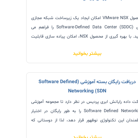
محصول VMware NSX امکان ایجاد یک زیرساخت شبکه مجازی
برای (Software-Defined Data Center (SDDC را فراهم می
نماید. با بهره گیری از محصول NSX، امکان پیاده سازی قابلیت
های شبکه شامل Routing ،Switching و Firewall در
بیشتر بخوانید
Hypervisor وجود خواهد داشت به گونه ای که در کل زیرساخت
یع شده اند.
دریافت رایگان بسته آموزشی (Software Defined
Networking (SDN
ت داده رایانش ابری پردیس در نظر دارد تا مجموعه آموزشی
Software Defined Networking را به طور رایگان در اختیار
قمندان این تکنولوژی نوظهور قرار دهد، لذا از دوستانی که
قمند به دریافت این بسته آموزشی هستند تقاضا می شود با
بیشتر بخوانید