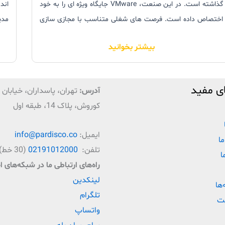
گذاشته است. در این صنعت، VMware جایگاه ویژه ای را به خود
اند
اختصاص داده است. فرصت های شغلی متناسب با مجازی سازی
مدی
و رایانش ابری در جهان رو به گسترش هستند و کشور ما نیز در
کام
بیشتر بخوانید
این فرایند همسو با کل جهان جایگاه ویژه ای را به این بحث
معض
اختصاص داده است.
ی مفید
آدرس:
تهران، پاسداران، خیابان ق
زمان
کوروش، پلاک 14، طبقه اول
ایمیل:
info@pardisco.co
ما
تلفن:
02191012000
(30 خط)
ا
راه‌‌های ارتباطی ما در شبکه‌های 
لینکدین
‌ها
تلگرام
ت
واتساپ