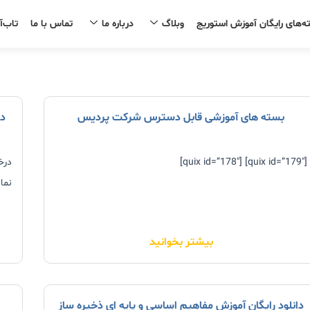
ه‌های رایگان آموزش استوریج
وبلاگ
درباره ما
تماس با ما
تاب‌آ
بسته های آموزشی قابل دسترس شرکت پردیس
در
[quix id=”179″] [quix id=”178″]
درخ
نمائ
بیشتر بخوانید
دانلود رایگان آموزش مفاهیم اساسی و پایه ای ذخیره ساز