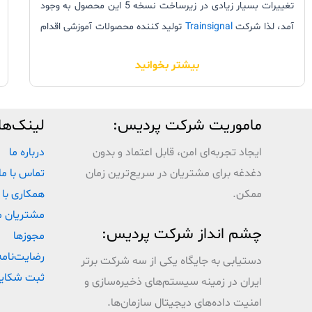
تغییرات بسیار زیادی در زیرساخت نسخه 5 این محصول به وجود
آمد، لذا شرکت
Trainsignal
تولید کننده محصولات آموزشی اقدام
به ارائه این بسته آموزشی نمود. با استفاده از این دوره آموزشی، با
بیشتر بخوانید
تمامی امکانات، ابزارها و قابلیت های جدید در
VMware vSphere
5.5
آشنا شده و سپس آن را نصب، پیکربندی، مدیریت نمایید.
مدرس این دوره آموزشی استاد مسلم
VMware
آقای دیوید
ماموریت شرکت پردیس:
لینک‌ها
دیویس
David Davis
می باشد.
ایجاد تجربه‌ای امن، قابل اعتماد و بدون
درباره ما
دغدغه برای مشتریان در سریع‌ترین زمان
تماس با ما
ممکن.
همکاری با 
مشتریان م
چشم انداز شرکت پردیس:
مجوزها
رضایت‌نامه
دستیابی به جایگاه یکی از سه شرکت برتر
ثبت شکای
ایران در زمینه سیستم‌های ذخیره‌سازی و
امنیت داده‌های دیجیتال سازمان‌ها.