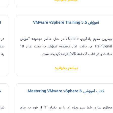
اگر به کسب آگاهی، دانش و مهارت در زمینه های مربوط به ذخیره
است
سازی اطلاعات علاقه مند هستید می توانید
به صورت رایگان
از
بست
مباحث و سرفصل های +CompTIA Storage به زبان فارسی بهره
آموزش VMware vSphere Training 5.5
ا
مند شوید.
بهترین منبع یادگیری vSphere در حال حاضر مجموعه آموزش
در 
TrainSignal می باشد، این مجموعه آموزش به مدت زمان 18
ساز
ساعت و در قالب 3 حلقه DVD عرضه گردیده است.
به 
های
بیشتر بخوانید
ows
کتاب آموزشی Mastering VMware vSphere 6
د
مجازی سازی خط سیر ویژه ای را در دنیای IT از خود به جای