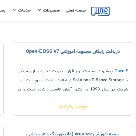
رش
صفحه اصلی
محصولات
خدمات
بست
ه
حتوا
دریافت رایگان مجموعه آموزشی Open-E DSS V7
Open-E
پیشرو در صنعت نرم افزار مدیریت ذخیره سازی مبتنی
بر
IP-Based Storage
Solutions
در ایالات متحده و اروپاست. این
شرکت در سال 1998 در کشور آلمان تاسیس شده است و در
همین مدت توانسته به واسطه محصولاتش، شبکه فروش خود را
بیشتر بخوانید
در سرتاسر جهان گسترش دهد. آخرین محصولات ارائه شده توسط
این شرکت در حال حاضر
Open-E DSS V7
و Open-E JovianDSS
می باشند. این محصولات بسیار منعطف بوده و از انواع پروتکل ها
بسته آموزشی vrealize (مانیتورینگ و عیب یابی
مانند iSCSI و FC برای انتقال داده پشتیبانی می کند. جهت