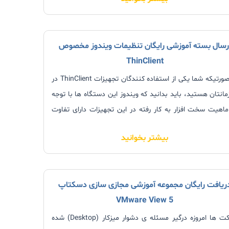
فاده از روش های ذکر شده در پایین متن نسبت به درخواست
ه آموزشی اقدام نمایند.
رسال بسته آموزشی رایگان تنظیمات ویندوز مخصوص
ThinClient
صورتیکه شما یکی از استفاده کنندگان تجهیزات
ThinClient
در
مانتان هستید، باید بدانید که ویندوز این دستگاه ها با توجه
ماهیت سخت افزار به کار رفته در این تجهیزات دارای تفاوت
 قابل توجهی با ویندوزهای مرسوم در سازمان یا همان
بیشتر بخوانید
Desktop Wind
ها هستند.
ریافت رایگان مجموعه آموزشی مجازی سازی دسکتاپ
VMware View 5
شرکت ها امروزه درگیر مسئله ی دشوار میزکار (Desktop) شده